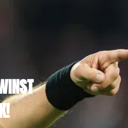
WINST
K!