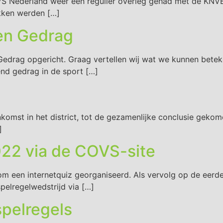
 Nederland weer een regulier overleg gehad met de KNVB.
kken werden […]
 en Gedrag
Gedrag opgericht. Graag vertellen wij wat we kunnen bete
end gedrag in de sport […]
eenkomst in het district, tot de gezamenlijke conclusie gek
]
22 via de COVS-site
m een internetquiz georganiseerd. Als vervolg op de eerde
pelregelwedstrijd via […]
spelregels