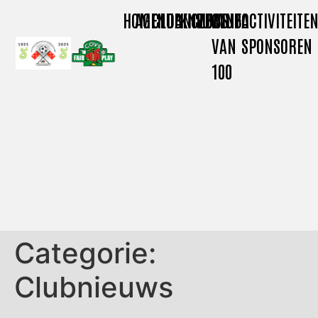
HOME
AGENDA
CLUBNIEUWS
KNVB
CLUBINFO
CLUB
ACTIVITEITE
VAN
SPONSOREN
100
Categorie:
Clubnieuws