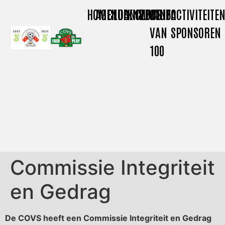
HOME
AGENDA
CLUBNIEUWS
KNVB
CLUBINFO
CLUB
ACTIVITEITE
VAN
SPONSOREN
100
Commissie Integriteit
en Gedrag
De COVS heeft een Commissie Integriteit en Gedrag