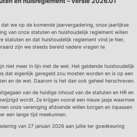
ten en huisreglement – versie 2026.01
ie dat we op de komende jaarvergadering, onze jaarlijkse
ng van onze statuten en huishoudelijk reglement willen
 statuten en dat huishoudelijk reglement vind je hier,
eraard zijn we steeds bereid nadere vragen te
n niet meer in lijn met de wet. Het geldende huishoudelijk
les dat eigenlijk geregeld zou moeten worden en is op een
tuten en de wet. Daarom is het dan ook geheel herschreven.
k uitgegaan van de huidige inhoud van de statuten en HR en
ewijzigd wordt. Ze krijgen vooral een nieuw jasje waarmee
nnen onze vereniging afdoende willen borgen en inpassen
eer een lange tijd meekunnen.
adering van 27 januari 2026 aan jullie ter goedkeuring