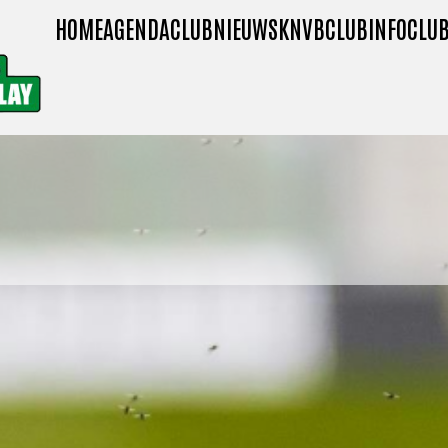
HOME
AGENDA
CLUBNIEUWS
KNVB
CLUBINFO
CLUB