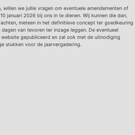
n, willen we jullie vragen om eventuele amendementen of
 10 januari 2026 bij ons in te dienen. Wij kunnen die dan,
achten, meteen in het definitieve concept ter goedkeuring
 dagen van tevoren ter inzage leggen. De eventueel
 website gepubliceerd en zal ook met de uitnodiging
e stukken voor de jaarvergadering.
t goedgekeurd, is die meteen geldig.
 dat minstens de helft van de leden aanwezig is, hetgeen
is. Dan is er een tweede vergadering nodig, die we zo snel
 zullen uitroepen. Die bijzondere algemene
 agendapunt: goedkeuring statuten.
den deze email ontvangen, ontvang ik graag een reply dat
l van ons hebt ontvangen, stuur dan een email met je juiste
da@ziggo.nl
. Je krijgt dan een bevestiging dat je juiste
ministratie. Alvast onze dank.