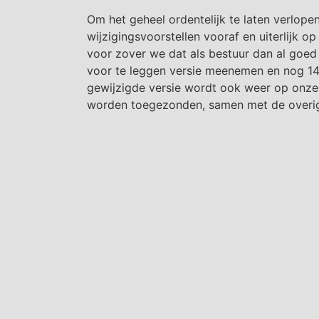
Om het geheel ordentelijk te laten verlope
wijzigingsvoorstellen vooraf en uiterlijk op
voor zover we dat als bestuur dan al goed 
voor te leggen versie meenemen en nog 14
gewijzigde versie wordt ook weer op onze
worden toegezonden, samen met de overig
Als het huishoudelijk reglement word
De goedkeuring van de statuten vergt
historisch gezien niet te verwachten 
mogelijk, uiterlijk binnen één maand,
ledenvergadering heeft dan enkel één
Omdat we zeker willen zijn dat al onze le
je deze email hebt ontvangen.
Als je dit op de website leest en geen emai
emailadres aan:
breda@covs.nl
of
covsbre
emailadres wordt opgenomen in de ledenad