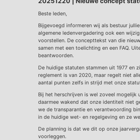
20251220 | Nieuwe concept statu
Beste leden,
Bijgevoegd informeren wij als bestuur jull
algemene ledenvergadering ook een wijzigi
voorstellen. De concepttekst van die nieuwe
samen met een toelichting en een FAQ. Uit
beantwoorden.
De huidige statuten stammen uit 1977 en zij
reglement is van 2020, maar regelt niet al
aantal punten zelfs in strijd met onze sta
Bij het herschrijven is wel zoveel mogelij
daarmee wakend dat onze identiteit niet g
we de transparantie en verantwoording bi
in de huidige wet- en regelgeving en ze w
De planning is dat we dit op onze jaarverg
voorleggen.