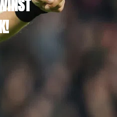
WINST
K!