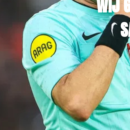
WIJ 
S