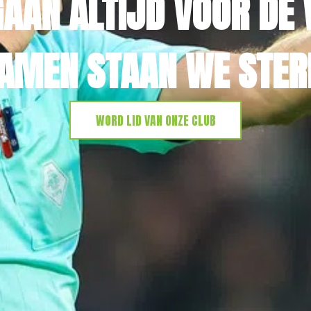
GAAN ALTIJD VOOR DE 
AMEN STAAN WE STER
WORD LID VAN ONZE CLUB