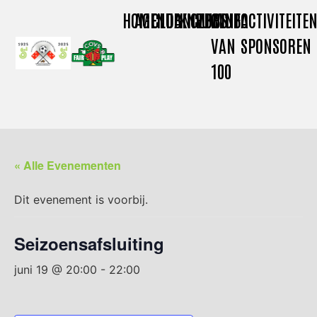
HOME
AGENDA
CLUBNIEUWS
KNVB
CLUBINFO
CLUB
ACTIVITEITE
VAN
SPONSOREN
100
« Alle Evenementen
Dit evenement is voorbij.
Seizoensafsluiting
juni 19 @ 20:00
-
22:00