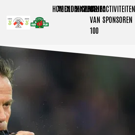
HOME
AGENDA
CLUBNIEUWS
KNVB
CLUBINFO
CLUB
ACTIVITEITE
VAN
SPONSOREN
100