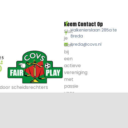
Neem Contact Op
Valkenierslaan 285a te
Sluit
Breda
je
breda@covs.nl
aan
bij
een
actieve
vereniging
met
passie
door scheidsrechters
voor
voetbal
en
arbitrage.