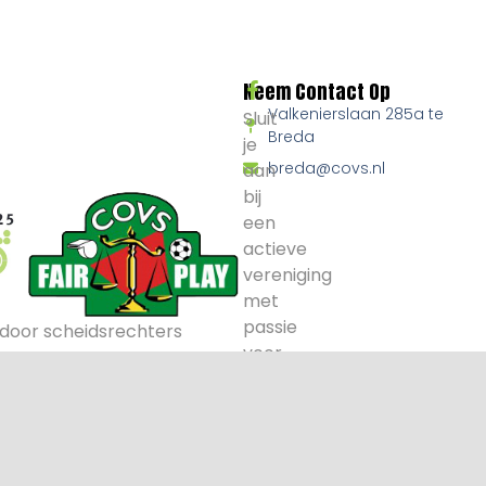
Neem Contact Op
Valkenierslaan 285a te
Sluit
Breda
je
breda@covs.nl
aan
bij
een
actieve
vereniging
met
passie
door scheidsrechters
voor
voetbal
en
arbitrage.