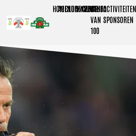
HOME
AGENDA
CLUBNIEUWS
KNVB
CLUBINFO
CLUB
ACTIVITEITE
VAN
SPONSOREN
100