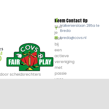
Neem Contact Op
Valkenierslaan 285a te
Sluit
Breda
je
breda@covs.nl
aan
bij
een
actieve
vereniging
met
passie
door scheidsrechters
voor
voetbal
en
arbitrage.