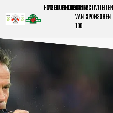
HOME
AGENDA
CLUBNIEUWS
KNVB
CLUBINFO
CLUB
ACTIVITEITE
VAN
SPONSOREN
100