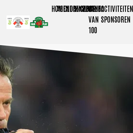
HOME
AGENDA
CLUBNIEUWS
KNVB
CLUBINFO
CLUB
ACTIVITEITE
VAN
SPONSOREN
100