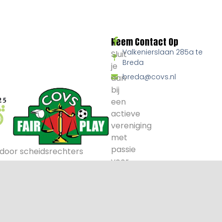
Neem Contact Op
Valkenierslaan 285a te
Sluit
Breda
je
breda@covs.nl
aan
bij
een
actieve
vereniging
met
passie
door scheidsrechters
voor
voetbal
en
arbitrage.