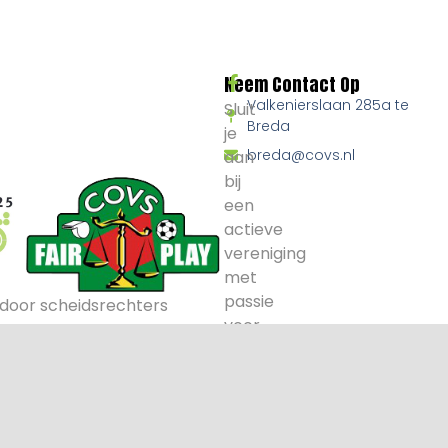
Neem Contact Op
Valkenierslaan 285a te
Sluit
Breda
je
breda@covs.nl
aan
bij
een
actieve
vereniging
met
passie
door scheidsrechters
voor
voetbal
en
arbitrage.