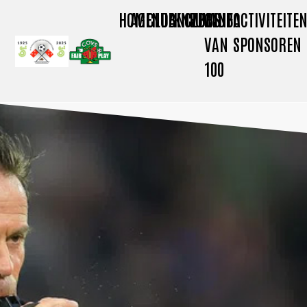
HOME
AGENDA
CLUBNIEUWS
KNVB
CLUBINFO
CLUB
ACTIVITEITE
VAN
SPONSOREN
100