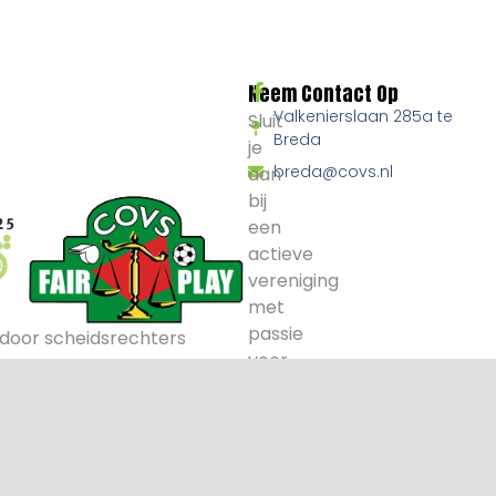
Neem Contact Op
Valkenierslaan 285a te
Sluit
Breda
je
breda@covs.nl
aan
bij
een
actieve
vereniging
met
passie
door scheidsrechters
voor
voetbal
en
arbitrage.